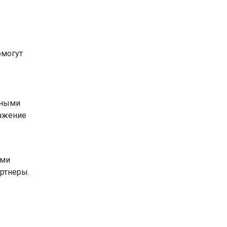
омогут
сными
важение
ами
ртнеры.