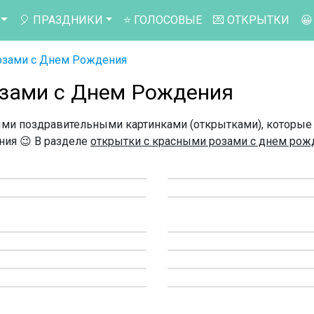
🎈 ПРАЗДНИКИ
⭐ ГОЛОСОВЫЕ
💌 ОТКРЫТКИ

озами с Днем Рождения
озами с Днем Рождения
ми поздравительными картинками (открытками), которые
ния 😉 В разделе
открытки с красными розами с днем рож